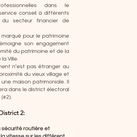
rofessionnelles dans le
ervice conseil à différents
s du secteur financier de
rêt marqué pour le patrimoine
émoigne son engagement
mité du patrimoine et de la
a Ville.
ent n’est pas étranger au
à proximité du vieux village et
 une maison patrimoniale. Il
ra dans le district électoral
(#2).
istrict 2:
a sécurité routière et
la vitesse sur les différent