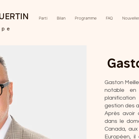
UERTIN
Parti
Bilan
Programme
FAQ
Nouvelle
ipe
Gasto
Gaston Meill
notable en
planificatio
gestion des a
​Après avoir
dans le dom
Canada, aux 
Européen, il