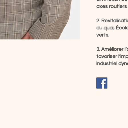
axes routiers 
2. Revitalisat
du quai, Éco
verts.
3. Améliorer 
favoriser l’im
industriel dy
MARC-ANDRÉ GUERTIN
de
Maire
our