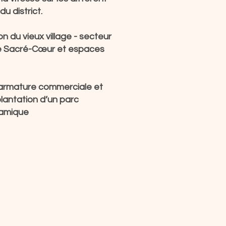
du district.
ion du vieux village - secteur
le Sacré-Cœur et espaces
l’armature commerciale et
plantation d’un parc
namique
Accueil
Parti
Nouvelles