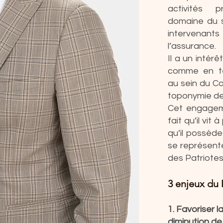
activités p
domaine du s
intervenant
l’assurance.
​Il a un inté
comme en t
au sein du Co
toponymie de l
​Cet engagem
fait qu’il vit 
qu’il possède
se représente
des Patriotes 
3 enjeux du D
1. Favoriser l
diminution de 