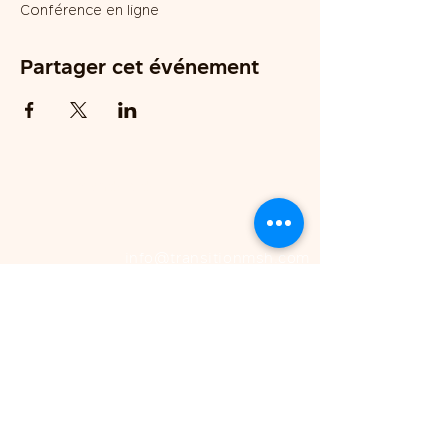
Conférence en ligne
Partager cet événement
Demandes de presse ou pour plus
d'infos:
info@transitionmsh.com
MARC-ANDRÉ GUERTIN
Maire
© 2026 Naomie Caouette,
représentante officielle