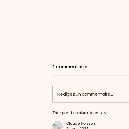
1 commentaire
Rédigez un commentaire...
Viser l'équilibre
Trier par :
Les plus récents
Claude Poisson
24 oct. 2021