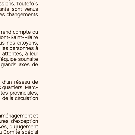
sions. Toutefois 
ants sont venus 
 les changements 
i rend compte du 
t-Saint-Hilaire 
us nos citoyens, 
 les personnes à 
attentes, à leur 
’équipe souhaite 
grands axes de 
 d’un réseau de 
 quartiers. Marc-
tes provinciales, 
e la circulation 
d’aménagement et 
es d’exception 
sés, du jugement 
u Comité spécial 