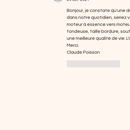
Bonjour, je constate qu'une d
dans notre quotidien, seriez 
moteur à essence vers moteur 
tondeuse, taille bordure, souff
une meilleure qualité de vie. 
Merci.
Claude Poisson
J'aime
Répondre
Demandes 
presse ou p
plus d'inf