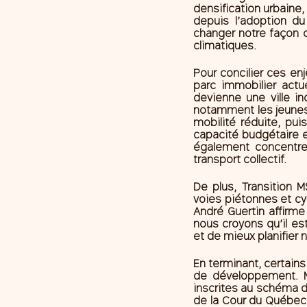
densification urbaine
depuis l’adoption d
changer notre façon d’
climatiques. 
Pour concilier ces en
parc immobilier actu
devienne une ville in
notamment les jeunes f
mobilité réduite, pui
capacité budgétaire e
également concentre
transport collectif.
De plus, Transition 
voies piétonnes et cy
André Guertin affirme 
nous croyons qu’il es
et de mieux planifier 
En terminant, certains
de développement. M
inscrites au schéma d
de la Cour du Québec 