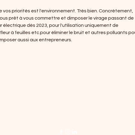
e vos priorités est l'environnement. Très bien. Concrètement, 
vous prêt à vous commettre et dimposer le virage passant de 
électrique dès 2023, pour l'utilisation uniquement de 
leur à feuilles etc.pour éliminer le bruit et autres polluants po
L'imposer aussi aux entrepreneurs.
MARC-ANDRÉ GUERTIN
de
Maire
our
os: