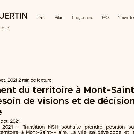
UERTIN
Parti
Bilan
Programme
FAQ
Nouvelle
ipe
oct. 2021
2 min de lecture
t du territoire à Mont-Saint
esoin de visions et de décisio
e
 oct. 2021
 2021
 – Transition MSH souhaite prendre position sur
ritoire à Mont-Saint-Hilaire. La ville se développe et l