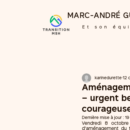
MARC-ANDRÉ G
Et son équ
karinedurette
12 
Aménagemen
– urgent b
courageus
Dernière mise à jour :
19
Vendredi 8 octobre
d’aménagement du ter