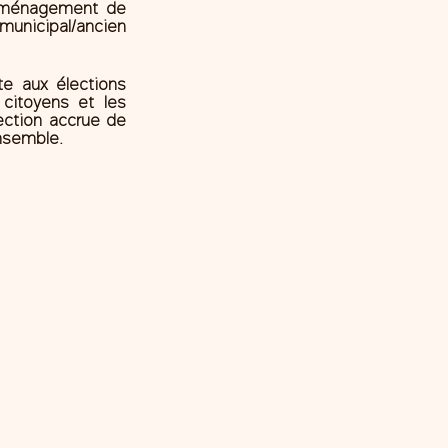
’aménagement de 
unicipal/ancien 
e aux élections 
itoyens et les 
ection accrue de 
ensemble.