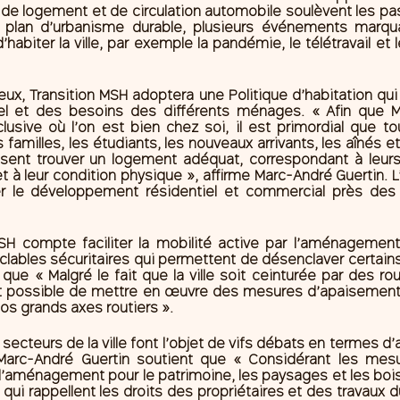
, de logement et de circulation automobile soulèvent les pas
u plan d’urbanisme durable, plusieurs événements marqu
habiter la ville, par exemple la pandémie, le télétravail et
jeux, Transition MSH adoptera une Politique d’habitation qu
el et des besoins des différents ménages. « Afin que Mon
clusive où l’on est bien chez soi, il est primordial que to
amilles, les étudiants, les nouveaux arrivants, les aînés et
ssent trouver un logement adéquat, correspondant à leurs 
t à leur condition physique », affirme Marc-André Guertin. L
r le développement résidentiel et commercial près des 
MSH compte faciliter la mobilité active par l’aménagement
clables sécuritaires qui permettent de désenclaver certains
que « Malgré le fait que la ville soit ceinturée par des rou
t possible de mettre en œuvre des mesures d’apaisement d
nos grands axes routiers ».
 secteurs de la ville font l’objet de vifs débats en termes 
arc-André Guertin soutient que « Considérant les mesur
’aménagement pour le patrimoine, les paysages et les boi
qui rappellent les droits des propriétaires et des travaux d